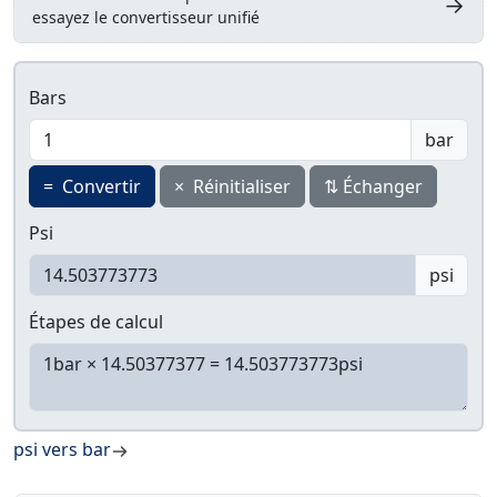
→
essayez le convertisseur unifié
Bars
bar
=
Convertir
×
Réinitialiser
⇅
Échanger
Psi
psi
Étapes de calcul
psi vers bar