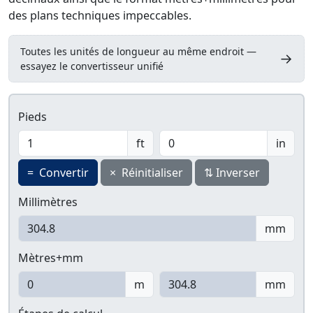
des plans techniques impeccables.
Toutes les unités de longueur au même endroit —
→
essayez le convertisseur unifié
Pieds
ft
in
=
Convertir
×
Réinitialiser
⇅
Inverser
Millimètres
mm
Mètres+mm
m
mm