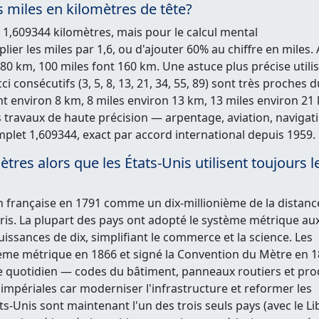
miles en kilomètres de tête?
= 1,609344 kilomètres, mais pour le calcul mental
lier les miles par 1,6, ou d'ajouter 60% au chiffre en miles. 
80 km, 100 miles font 160 km. Une astuce plus précise utilis
 consécutifs (3, 5, 8, 13, 21, 34, 55, 89) sont très proches d
ont environ 8 km, 8 miles environ 13 km, 13 miles environ 21
s travaux de haute précision — arpentage, aviation, navigat
mplet 1,609344, exact par accord international depuis 1959.
ètres alors que les États-Unis utilisent toujours l
on française en 1791 comme un dix-millionième de la distanc
ris. La plupart des pays ont adopté le système métrique au
puissances de dix, simplifiant le commerce et la science. Les
tème métrique en 1866 et signé la Convention du Mètre en 1
e quotidien — codes du bâtiment, panneaux routiers et pro
mpériales car moderniser l'infrastructure et reformer les
ats-Unis sont maintenant l'un des trois seuls pays (avec le Li