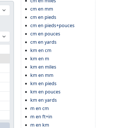
cm en miles
cm en mm
cm en pieds
cm en pieds+pouces
cm en pouces
cm en yards
km en cm
km en m
km en miles
km en mm
km en pieds
km en pouces
km en yards
m en cm
m en ft+in
m en km