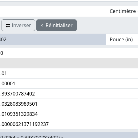
Inverser
×
Réinitialiser
10
1
.01
0.00001
0.393700787402
0.0328083989501
0.0109361329834
0.00000621371192237