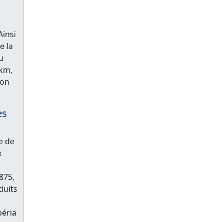
Ainsi
e la
u
 km,
ion
es
e de
x
875,
duits
béria