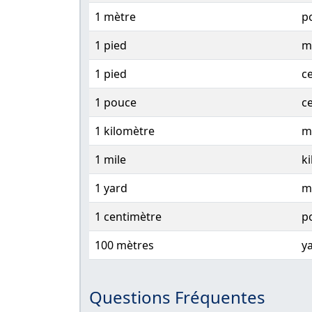
1 mètre
p
1 pied
m
1 pied
c
1 pouce
c
1 kilomètre
m
1 mile
k
1 yard
m
1 centimètre
p
100 mètres
y
Questions Fréquentes