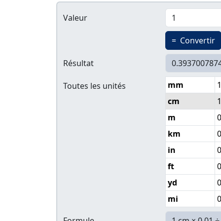
Valeur
=
Convertir
Résultat
mm
Toutes les unités
cm
m
0
km
in
ft
yd
mi
Formule