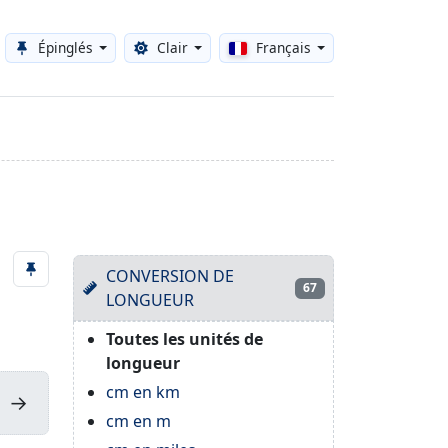
Épinglés
Clair
Français
Toggle theme
CONVERSION DE
67
LONGUEUR
Toutes les unités de
longueur
cm en km
→
cm en m