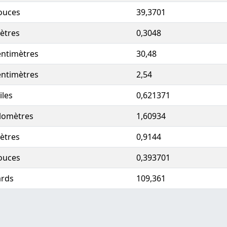
ouces
39,3701
ètres
0,3048
entimètres
30,48
entimètres
2,54
iles
0,621371
ilomètres
1,60934
ètres
0,9144
ouces
0,393701
ards
109,361