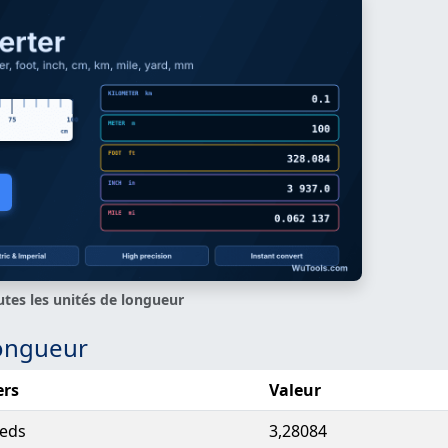
utes les unités de longueur
longueur
ers
Valeur
ieds
3,28084