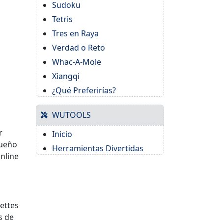
Sudoku
Tetris
Tres en Raya
Verdad o Reto
Whac-A-Mole
Xiangqi
¿Qué Preferirías?
WUTOOLS
r
Inicio
queño
Herramientas Divertidas
online
ettes
s de