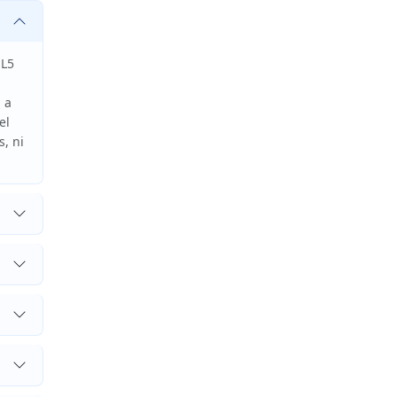
ML5
 a
el
, ni