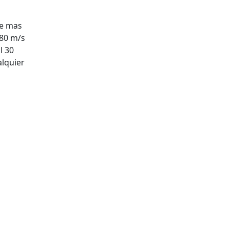
he mas
980 m/s
l 30
alquier