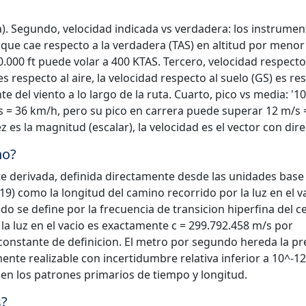
ba). Segundo, velocidad indicada vs verdadera: los instrume
que cae respecto a la verdadera (TAS) en altitud por menor
0.000 ft puede volar a 400 KTAS. Tercero, velocidad respecto
es respecto al aire, la velocidad respecto al suelo (GS) es re
e del viento a lo largo de la ruta. Cuarto, pico vs media: '1
s = 36 km/h, pero su pico en carrera puede superar 12 m/s 
z es la magnitud (escalar), la velocidad es el vector con dire
no?
 derivada, definida directamente desde las unidades base S
9) como la longitud del camino recorrido por la luz en el v
o se define por la frecuencia de transicion hiperfina del c
 la luz en el vacio es exactamente c = 299.792.458 m/s por
 constante de definicion. El metro por segundo hereda la pr
nte realizable con incertidumbre relativa inferior a 10^-12
en los patrones primarios de tiempo y longitud.
s?