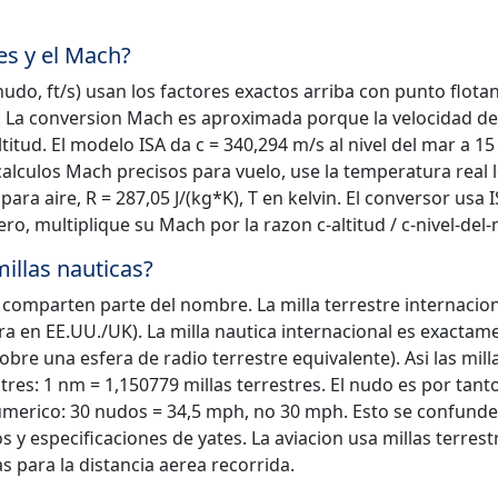
es y el Mach?
udo, ft/s) usan los factores exactos arriba con punto flota
as. La conversion Mach es aproximada porque la velocidad de
tud. El modelo ISA da c = 340,294 m/s al nivel del mar a 15 
 calculos Mach precisos para vuelo, use la temperatura real l
a aire, R = 287,05 J/(kg*K), T en kelvin. El conversor usa I
ero, multiplique su Mach por la razon c-altitud / c-nivel-del-
millas nauticas?
 comparten parte del nombre. La milla terrestre internacion
ra en EE.UU./UK). La milla nautica internacional es exactam
bre una esfera de radio terrestre equivalente). Asi las mill
tres: 1 nm = 1,150779 millas terrestres. El nudo es por tan
merico: 30 nudos = 34,5 mph, no 30 mph. Esto se confunde
 especificaciones de yates. La aviacion usa millas terrest
s para la distancia aerea recorrida.