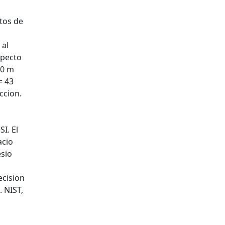
ntos de
 al
specto
00 m
= 43
ccion.
I. El
acio
esio
ecision
. NIST,