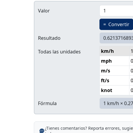
Valor
=
Convertir
Resultado
km/h
Todas las unidades
mph
m/s
ft/s
knot
Fórmula
¿Tienes comentarios? Reporta errores, sugi