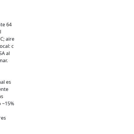
nte 64
l
C; aire
ocal: c
SA al
mar.
al es
ente
as
to ~15%
res