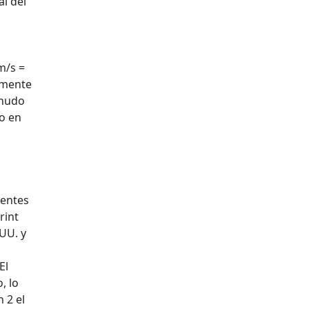
al del
m/s =
amente
 nudo
o en
ientes
rint
UU. y
El
, lo
 2 el