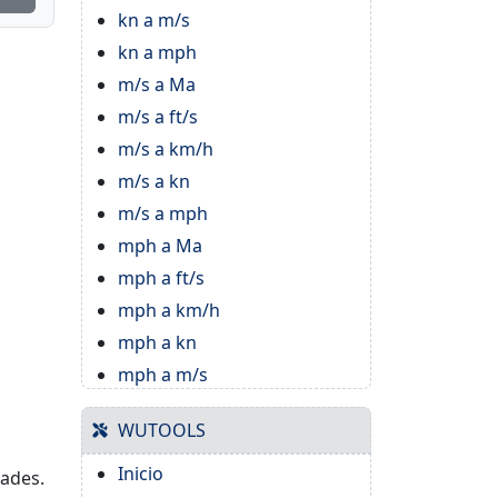
kn a m/s
kn a mph
m/s a Ma
m/s a ft/s
m/s a km/h
m/s a kn
m/s a mph
mph a Ma
mph a ft/s
mph a km/h
mph a kn
mph a m/s
WUTOOLS
Inicio
dades.