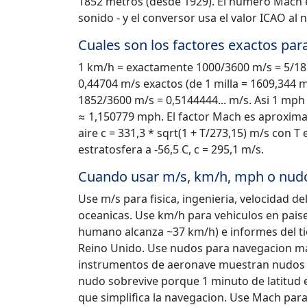
1852 metros (desde 1929). El numero Mach es
sonido - y el conversor usa el valor ICAO al 
Cuales son los factores exactos par
1 km/h = exactamente 1000/3600 m/s = 5/18 
0,44704 m/s exactos (de 1 milla = 1609,344 
1852/3600 m/s = 0,5144444... m/s. Asi 1 mph
≈ 1,150779 mph. El factor Mach es aproxim
aire c = 331,3 * sqrt(1 + T/273,15) m/s con T 
estratosfera a -56,5 C, c = 295,1 m/s.
Cuando usar m/s, km/h, mph o nud
Use m/s para fisica, ingenieria, velocidad d
oceanicas. Use km/h para vehiculos en paises
humano alcanza ~37 km/h) e informes del ti
Reino Unido. Use nudos para navegacion mar
instrumentos de aeronave muestran nudos en
nudo sobrevive porque 1 minuto de latitud e
que simplifica la navegacion. Use Mach para