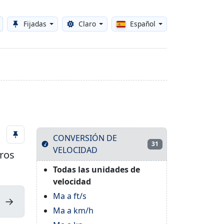
Fijadas
Claro
Español
Toggle theme
CONVERSIÓN DE
31
VELOCIDAD
tros
Todas las unidades de
velocidad
Ma a ft/s
→
Ma a km/h