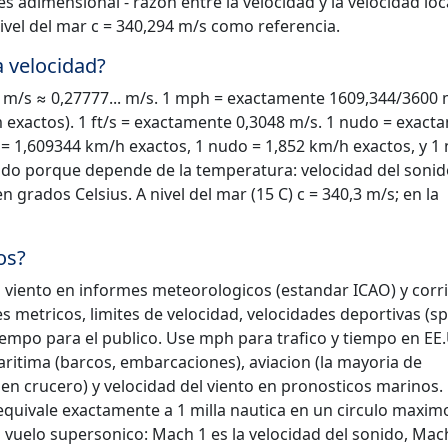
 adimensional - razon entre la velocidad y la velocidad loc
nivel del mar c = 340,294 m/s como referencia.
a velocidad?
m/s ≈ 0,27777... m/s. 1 mph = exactamente 1609,344/3600 
m exactos). 1 ft/s = exactamente 0,3048 m/s. 1 nudo = exact
 = 1,609344 km/h exactos, 1 nudo = 1,852 km/h exactos, y 1
ado porque depende de la temperatura: velocidad del sonid
en grados Celsius. A nivel del mar (15 C) c = 340,3 m/s; en la
os?
el viento en informes meteorologicos (estandar ICAO) y corr
 metricos, limites de velocidad, velocidades deportivas (sp
empo para el publico. Use mph para trafico y tiempo en EE.
itima (barcos, embarcaciones), aviacion (la mayoria de
 crucero) y velocidad del viento en pronosticos marinos. 
quivale exactamente a 1 milla nautica en un circulo maximo
 vuelo supersonico: Mach 1 es la velocidad del sonido, Mach