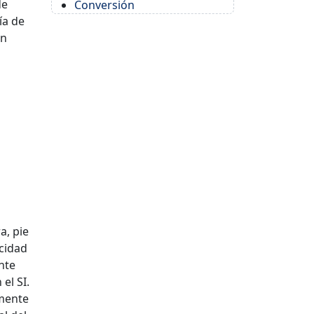
de
Conversión
ía de
en
a, pie
cidad
nte
el SI.
amente