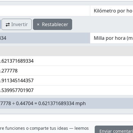
Invertir
×
Restablecer
1
0.621371689334
0.277778
0.911345144357
0.539957701907
ere funciones o comparte tus ideas — leemos
Enviar comentar