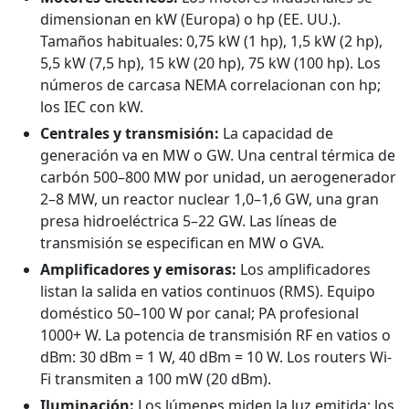
dimensionan en kW (Europa) o hp (EE. UU.).
Tamaños habituales: 0,75 kW (1 hp), 1,5 kW (2 hp),
5,5 kW (7,5 hp), 15 kW (20 hp), 75 kW (100 hp). Los
números de carcasa NEMA correlacionan con hp;
los IEC con kW.
Centrales y transmisión:
La capacidad de
generación va en MW o GW. Una central térmica de
carbón 500–800 MW por unidad, un aerogenerador
2–8 MW, un reactor nuclear 1,0–1,6 GW, una gran
presa hidroeléctrica 5–22 GW. Las líneas de
transmisión se especifican en MW o GVA.
Amplificadores y emisoras:
Los amplificadores
listan la salida en vatios continuos (RMS). Equipo
doméstico 50–100 W por canal; PA profesional
1000+ W. La potencia de transmisión RF en vatios o
dBm: 30 dBm = 1 W, 40 dBm = 10 W. Los routers Wi-
Fi transmiten a 100 mW (20 dBm).
Iluminación:
Los lúmenes miden la luz emitida; los