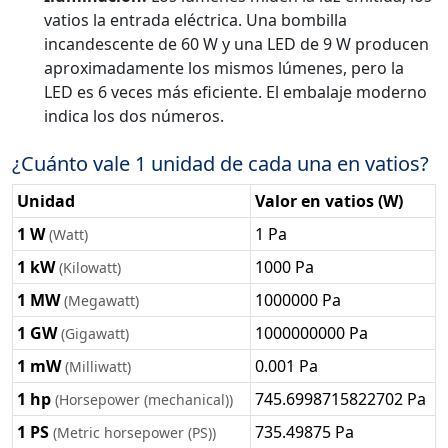
vatios la entrada eléctrica. Una bombilla
incandescente de 60 W y una LED de 9 W producen
aproximadamente los mismos lúmenes, pero la
LED es 6 veces más eficiente. El embalaje moderno
indica los dos números.
¿Cuánto vale 1 unidad de cada una en vatios?
Unidad
Valor en vatios (W)
1 W
1 Pa
(Watt)
1 kW
1000 Pa
(Kilowatt)
1 MW
1000000 Pa
(Megawatt)
1 GW
1000000000 Pa
(Gigawatt)
1 mW
0.001 Pa
(Milliwatt)
1 hp
745.6998715822702 Pa
(Horsepower (mechanical))
1 PS
735.49875 Pa
(Metric horsepower (PS))