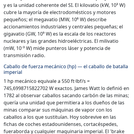
y es la unidad coherente del SI. El kilovatio (kW, 10³ W)
cubre la mayoría de electrodomésticos y motores
pequeños; el megavatio (MW, 10⁶ W) describe
accionamientos industriales y centrales pequeñas; el
gigavatio (GW, 10⁹ W) es la escala de los reactores
nucleares y las grandes hidroeléctricas. El milivatio
(mW, 10⁻³ W) mide punteros láser y potencia de
transmisión radio.
Caballo de fuerza mecánico (hp) — el caballo de batalla
imperial
1 hp mecánico equivale a 550 ft·lbf/s =
745,6998715822702 W exactos. James Watt lo definió en
1782 al observar caballos sacando carbón de las minas;
quería una unidad que permitiera a los dueños de las
minas comparar sus máquinas de vapor con los
caballos a los que sustituían. Hoy sobrevive en las
fichas de coches estadounidenses, cortacéspedes,
fueraborda y cualquier maquinaria imperial. El 'brake