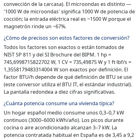
convección de la carcasa). El microondas es distinto —
'1000 W de microondas' significa 1000 W de potencia de
cocción; la entrada eléctrica real es ~1500 W porque el
magnetrón rinde un ~67%.
¿Cómo de precisos son estos factores de conversión?
Todos los factores son exactos o están tomados de
NIST SP 811 y del SI Brochure del BIPM. 1 hp =
745,6998715822702 W, 1 CV = 735,49875 W y 1 ft·lbf/s =
1,3558179483314004 W son exactos por definición. El
factor BTU/h depende de qué definición de BTU se use
(este conversor utiliza el BTU IT, el estándar industrial).
La pantalla redondea a diez cifras significativas.
¿Cuánta potencia consume una vivienda típica?
Un hogar español medio consume unos 0,3–0,7 kW
continuos (3000–6000 kWh/año). Los picos durante
cocina o aire acondicionado alcanzan 3–7 kW. La
potencia contratada habitual en España es de 3,45 a 9,2