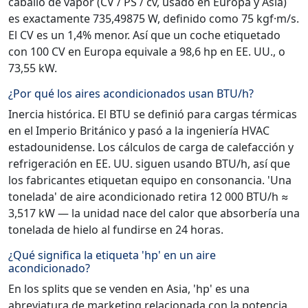
caballo de vapor (CV / PS / cv, usado en Europa y Asia)
es exactamente 735,49875 W, definido como 75 kgf·m/s.
El CV es un 1,4% menor. Así que un coche etiquetado
con 100 CV en Europa equivale a 98,6 hp en EE. UU., o
73,55 kW.
¿Por qué los aires acondicionados usan BTU/h?
Inercia histórica. El BTU se definió para cargas térmicas
en el Imperio Británico y pasó a la ingeniería HVAC
estadounidense. Los cálculos de carga de calefacción y
refrigeración en EE. UU. siguen usando BTU/h, así que
los fabricantes etiquetan equipo en consonancia. 'Una
tonelada' de aire acondicionado retira 12 000 BTU/h ≈
3,517 kW — la unidad nace del calor que absorbería una
tonelada de hielo al fundirse en 24 horas.
¿Qué significa la etiqueta 'hp' en un aire
acondicionado?
En los splits que se venden en Asia, 'hp' es una
abreviatura de marketing relacionada con la potencia