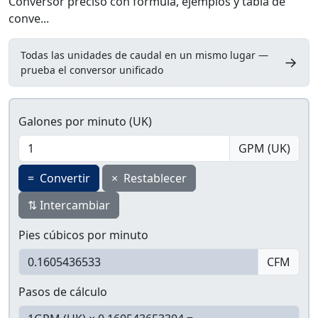
Conversor preciso con fórmula, ejemplos y tabla de
conve...
Todas las unidades de caudal en un mismo lugar —
→
prueba el conversor unificado
Galones por minuto (UK)
GPM (UK)
=
Convertir
×
Restablecer
⇅
Intercambiar
Pies cúbicos por minuto
CFM
Pasos de cálculo