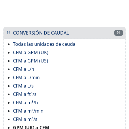
CONVERSIÓN DE CAUDAL
91
Todas las unidades de caudal
CFM a GPM (UK)
CFM a GPM (US)
CFM a L/h
CFM a L/min
CFM a L/s
CFM a ft³/s
CFM a m³/h
CFM a m³/min
CFM a m³/s
GPM (UK) a CFM