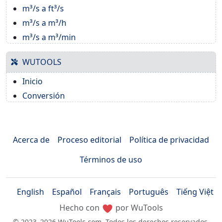
m³/s a ft³/s
m³/s a m³/h
m³/s a m³/min
WUTOOLS
Inicio
Conversión
Acerca de
Proceso editorial
Política de privacidad
Términos de uso
English
Español
Français
Português
Tiếng Việt
Hecho con
por WuTools
© 2023–2026 WuTools.com. Todos los derechos reservados.