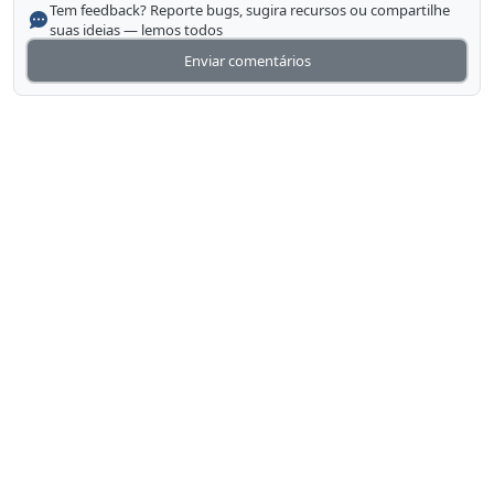
Tem feedback? Reporte bugs, sugira recursos ou compartilhe
suas ideias — lemos todos
Enviar comentários