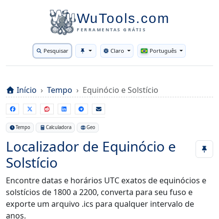
WuTools.com
FERRAMENTAS GRÁTIS
Pesquisar
Claro
Português
Toggle theme
Início
Tempo
Equinócio e Solstício
Tempo
Calculadora
Geo
Localizador de Equinócio e
Solstício
Encontre datas e horários UTC exatos de equinócios e
solstícios de 1800 a 2200, converta para seu fuso e
exporte um arquivo .ics para qualquer intervalo de
anos.