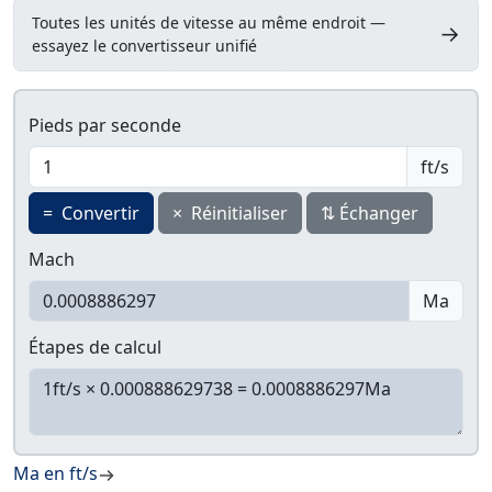
Toutes les unités de vitesse au même endroit —
→
essayez le convertisseur unifié
Pieds par seconde
ft/s
=
Convertir
×
Réinitialiser
⇅
Échanger
Mach
Ma
Étapes de calcul
Ma en ft/s