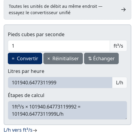
Toutes les unités de débit au même endroit —
→
essayez le convertisseur unifié
Pieds cubes par seconde
ft³/s
=
Convertir
×
Réinitialiser
⇅
Échanger
Litres par heure
L/h
Étapes de calcul
L/h vers ft³/s