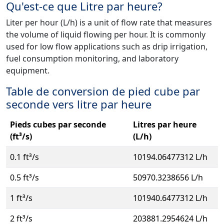
Qu'est-ce que Litre par heure?
Liter per hour (L/h) is a unit of flow rate that measures
the volume of liquid flowing per hour. It is commonly
used for low flow applications such as drip irrigation,
fuel consumption monitoring, and laboratory
equipment.
Table de conversion de pied cube par
seconde vers litre par heure
Pieds cubes par seconde
Litres par heure
(ft³/s)
(L/h)
0.1 ft³/s
10194.06477312 L/h
0.5 ft³/s
50970.3238656 L/h
1 ft³/s
101940.6477312 L/h
2 ft³/s
203881.2954624 L/h