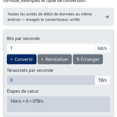
formule, exemples et table de conversion.
Toutes les unités de débit de données au même
→
endroit — essayez le convertisseur unifié
Bits par seconde
bit/s
=
Convertir
×
Réinitialiser
⇅
Échanger
Téraoctets par seconde
TB/s
Étapes de calcul