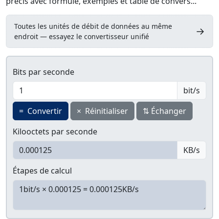
précis avec formule, exemples et table de convers...
Toutes les unités de débit de données au même
→
endroit — essayez le convertisseur unifié
Bits par seconde
bit/s
=
Convertir
×
Réinitialiser
⇅
Échanger
Kilooctets par seconde
KB/s
Étapes de calcul