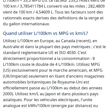
L/100km = 33,3 MPG US. Le facteur 235,214583 vient de
100 km / 3,785411784 L converti via les miles ; 282,4809
vient de 100 km / 4,54609 L. Tous les facteurs sont des
rationnels exacts derives des definitions de la verge et
du gallon internationaux.
Quand utiliser L/100km vs MPG vs km/L?
Utilisez L/100km en Europe, au Canada (recent), en
Australie et dans la plupart des pays metriques ; c'est le
standard reglementaire UE et ISO 4030. C'est
directement proportionnel a la consommation : 8
L/100km coute le double de 4 L/100km. Utilisez MPG
(US) exclusivement pour le marche americain, et MPG
(UK/imperial) seulement en lisant d'anciens magazines
automobiles britanniques (le Royaume-Uni est
officiellement passe au L/100km au debut des annees
2000). Utilisez km/L au Japon et dans plusieurs pays
asiatiques. Pour les vehicules electriques, l'unite
analogue est kWh/100km (energie par distance) ou