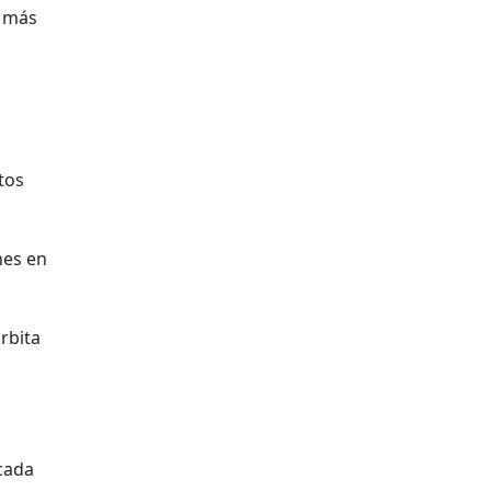
o más
stos
nes en
órbita
 cada