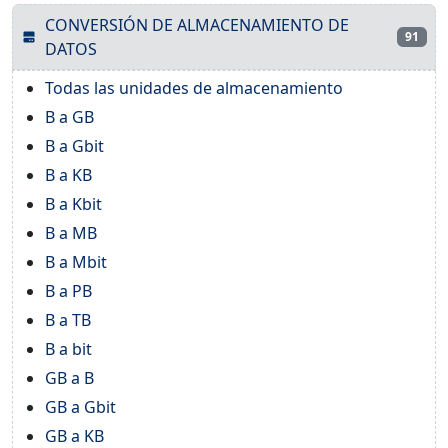
CONVERSIÓN DE ALMACENAMIENTO DE
91
DATOS
Todas las unidades de almacenamiento
B a GB
B a Gbit
B a KB
B a Kbit
B a MB
B a Mbit
B a PB
B a TB
B a bit
GB a B
GB a Gbit
GB a KB