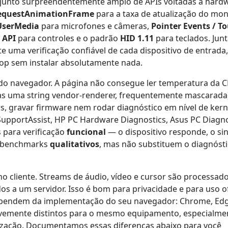
nto surpreendentemente amplo de APIs voltadas a hardw
equestAnimationFrame
para a taxa de atualização do moni
UserMedia
para microfones e câmeras,
Pointer Events / T
 API
para controles e o padrão
HID 1.11
para teclados. Junt
uma verificação confiável de cada dispositivo de entrada,
p sem instalar absolutamente nada.
do navegador. A página não consegue ler temperatura da C
as uma string vendor-renderer, frequentemente mascarad
rs, gravar firmware nem rodar diagnóstico em nível de kern
SupportAssist, HP PC Hardware Diagnostics, Asus PC Diagno
 para verificação
funcional
— o dispositivo responde, o sin
ra benchmarks
qualitativos
, mas não substituem o diagnóst
no cliente. Streams de áudio, vídeo e cursor são processad
os a um servidor. Isso é bom para privacidade e para uso of
ependem da implementação do seu navegador: Chrome, Edg
evemente distintos para o mesmo equipamento, especialme
alização. Documentamos essas diferenças abaixo para você