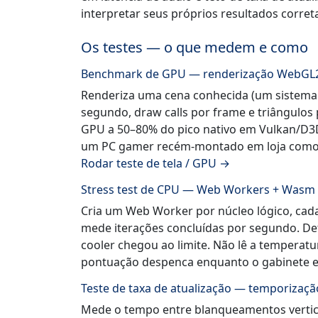
interpretar seus próprios resultados corre
Os testes — o que medem e como
Benchmark de GPU — renderização WebGL
Renderiza uma cena conhecida (um sistema 
segundo, draw calls por frame e triângul
GPU a 50–80% do pico nativo em Vulkan/D3D1
um PC gamer recém-montado em loja como P
Rodar teste de tela / GPU →
Stress test de CPU — Web Workers + Wasm
Cria um Web Worker por núcleo lógico, cada
mede iterações concluídas por segundo. Dete
cooler chegou ao limite. Não lê a tempera
pontuação despenca enquanto o gabinete es
Teste de taxa de atualização — temporizaç
Mede o tempo entre blanqueamentos vertica