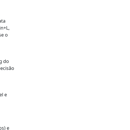
ata
in+L,
se o
ug do
recisão
el e
os) e