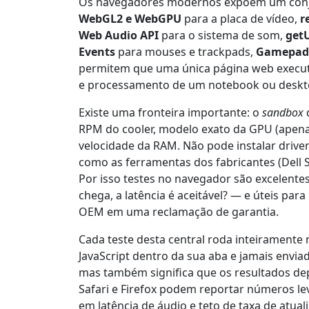
Os navegadores modernos expõem um conju
WebGL2 e WebGPU
para a placa de vídeo,
r
Web Audio API
para o sistema de som,
get
Events
para mouses e trackpads,
Gamepad
permitem que uma única página web execute 
e processamento de um notebook ou deskto
Existe uma fronteira importante: o
sandbox
RPM do cooler, modelo exato da GPU (apen
velocidade da RAM. Não pode instalar drive
como as ferramentas dos fabricantes (Dell 
Por isso testes no navegador são excelentes
chega, a latência é aceitável? — e úteis pa
OEM em uma reclamação de garantia.
Cada teste desta central roda inteiramente 
JavaScript dentro da sua aba e jamais enviad
mas também significa que os resultados d
Safari e Firefox podem reportar números l
em latência de áudio e teto de taxa de atu