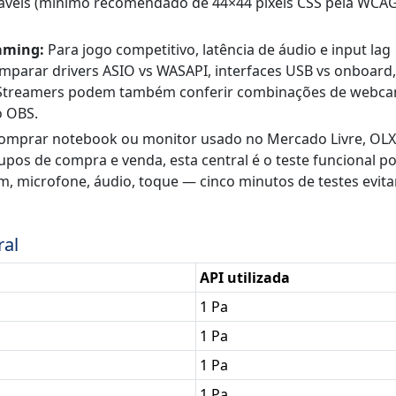
igáveis (mínimo recomendado de 44×44 pixels CSS pela WCA
eaming:
Para jogo competitivo, latência de áudio e input lag
mparar drivers ASIO vs WASAPI, interfaces USB vs onboard,
. Streamers podem também conferir combinações de webca
o OBS.
omprar notebook ou monitor usado no Mercado Livre, OLX
pos de compra e venda, esta central é o teste funcional po
am, microfone, áudio, toque — cinco minutos de testes evit
ral
API utilizada
1 Pa
1 Pa
1 Pa
1 Pa