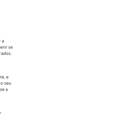
 a
erir se
rados.
te, e
 o seu
se a
r