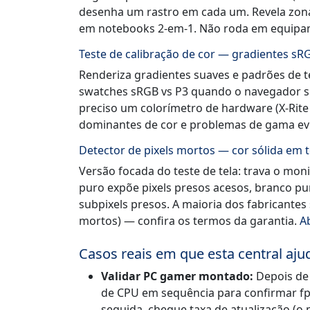
desenha um rastro em cada um. Revela zonas
em notebooks 2-em-1. Não roda em equipa
Teste de calibração de cor — gradientes sR
Renderiza gradientes suaves e padrões de t
swatches sRGB vs P3 quando o navegador sup
preciso um colorímetro de hardware (X-Rite 
dominantes de cor e problemas de gama ev
Detector de pixels mortos — cor sólida em t
Versão focada do teste de tela: trava o moni
puro expõe pixels presos acesos, branco p
subpixels presos. A maioria dos fabricantes 
mortos) — confira os termos da garantia.
A
Casos reais em que esta central aju
Validar PC gamer montado:
Depois de
de CPU em sequência para confirmar fp
seguida, cheque taxa de atualização (o 