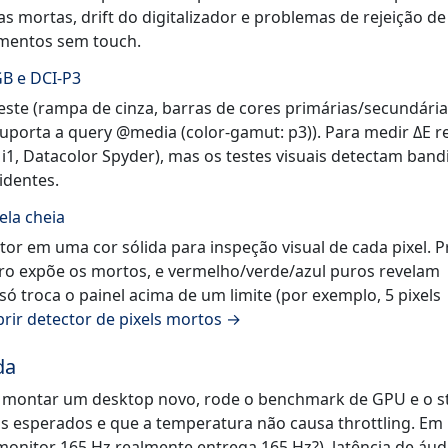
 mortas, drift do digitalizador e problemas de rejeição d
mentos sem touch.
GB e DCI-P3
este (rampa de cinza, barras de cores primárias/secundária
orta a query @media (color-gamut: p3)). Para medir ΔE re
i1, Datacolor Spyder), mas os testes visuais detectam band
identes.
ela cheia
tor em uma cor sólida para inspeção visual de cada pixel. P
uro expõe os mortos, e vermelho/verde/azul puros revelam
só troca o painel acima de um limite (por exemplo, 5 pixels
brir detector de pixels mortos →
da
 montar um desktop novo, rode o benchmark de GPU e o s
s esperados e que a temperatura não causa throttling. Em
monitor 165 Hz realmente entrega 165 Hz?), latência de áud