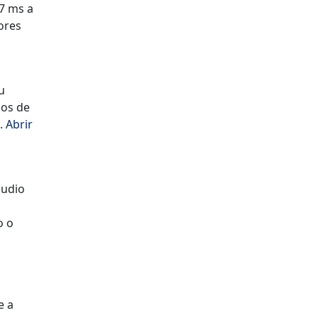
67 ms a
ores
u
ios de
h.
Abrir
áudio
o o
e a