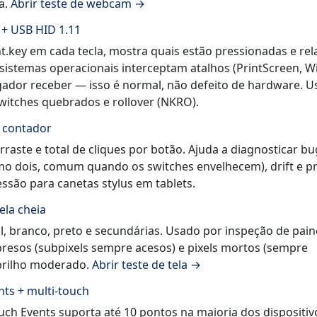
a.
Abrir teste de webcam →
+ USB HID 1.11
key em cada tecla, mostra quais estão pressionadas e rel
 sistemas operacionais interceptam atalhos (PrintScreen, W
ador receber — isso é normal, não defeito de hardware. U
 switches quebrados e rollover (NKRO).
+ contador
arraste e total de cliques por botão. Ajuda a diagnosticar b
omo dois, comum quando os switches envelhecem), drift e p
ssão para canetas stylus em tablets.
ela cheia
ul, branco, preto e secundárias. Usado por inspeção de pain
s presos (subpixels sempre acesos) e pixels mortos (sempre
brilho moderado.
Abrir teste de tela →
nts + multi-touch
ch Events suporta até 10 pontos na maioria dos dispositiv