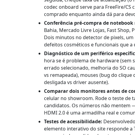
codec onboard serve para FreeFire/CS c
comprado enquanto ainda dá para devo
Conferência pré-compra de notebook n
Bahia, Mercado Livre Lojas, Fast Shop,
Dois minutos no detector de pixels, u
defeitos cosméticos e funcionais que a
Diagnóstico de um periférico específic
hora se é problema de hardware (sem sin
errado selecionado, melhoria do SO caus
vs remapeada), mouses (bug do clique d
desligada vs driver ausente).
Comparar dois monitores antes de co
celular no showroom. Rode o teste de ta
candidatos. Os números não mentem — 
HDMI 2.0 é uma armadilha real e comu
Testes de acessibilidade:
Desenvolvedor
elemento interativo do site responde a