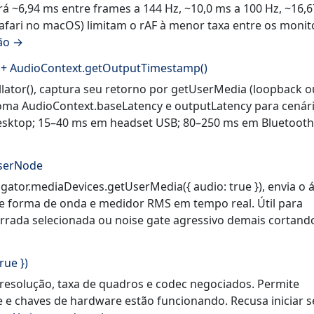
rá ~6,94 ms entre frames a 144 Hz, ~10,0 ms a 100 Hz, ~16,
afari no macOS) limitam o rAF à menor taxa entre os monit
ção →
I + AudioContext.getOutputTimestamp()
llator(), captura seu retorno por getUserMedia (loopback o
. Soma AudioContext.baseLatency e outputLatency para cenár
 desktop; 15–40 ms em headset USB; 80–250 ms em Bluetoot
yserNode
igator.mediaDevices.getUserMedia({ audio: true }), envia o 
e forma de onda e medidor RMS em tempo real. Útil para
errada selecionada ou noise gate agressivo demais cortand
rue })
ata resolução, taxa de quadros e codec negociados. Permite
e e chaves de hardware estão funcionando. Recusa iniciar s