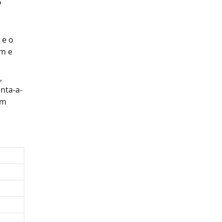
G
 e o
m e
,
nta-a-
am