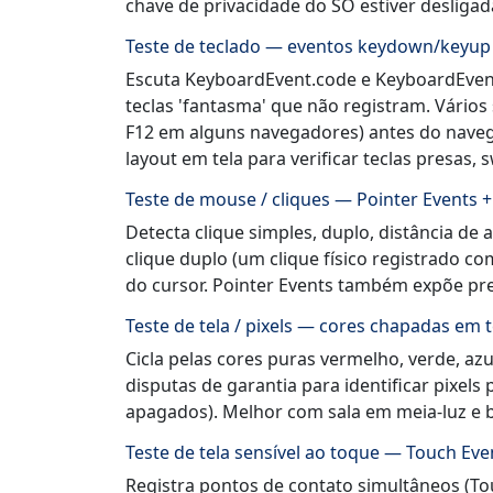
chave de privacidade do SO estiver desligad
Teste de teclado — eventos keydown/keyup 
Escuta KeyboardEvent.code e KeyboardEvent.
teclas 'fantasma' que não registram. Vários
F12 em alguns navegadores) antes do naveg
layout em tela para verificar teclas presas,
Teste de mouse / cliques — Pointer Events 
Detecta clique simples, duplo, distância de 
clique duplo (um clique físico registrado c
do cursor. Pointer Events também expõe pre
Teste de tela / pixels — cores chapadas em t
Cicla pelas cores puras vermelho, verde, az
disputas de garantia para identificar pixel
apagados). Melhor com sala em meia-luz e 
Teste de tela sensível ao toque — Touch Eve
Registra pontos de contato simultâneos (Tou