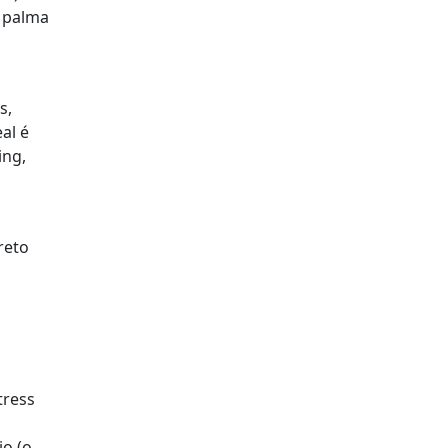
e palma
s,
al é
ing,
reto
tress
io (o