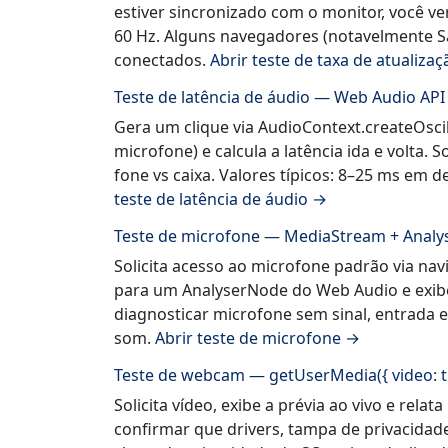
estiver sincronizado com o monitor, você ve
60 Hz. Alguns navegadores (notavelmente S
conectados.
Abrir teste de taxa de atualiza
Teste de latência de áudio — Web Audio AP
Gera um clique via AudioContext.createOsci
microfone) e calcula a latência ida e volta
fone vs caixa. Valores típicos: 8–25 ms em
teste de latência de áudio →
Teste de microfone — MediaStream + Anal
Solicita acesso ao microfone padrão via nav
para um AnalyserNode do Web Audio e exib
diagnosticar microfone sem sinal, entrada 
som.
Abrir teste de microfone →
Teste de webcam — getUserMedia({ video: t
Solicita vídeo, exibe a prévia ao vivo e rel
confirmar que drivers, tampa de privacidad