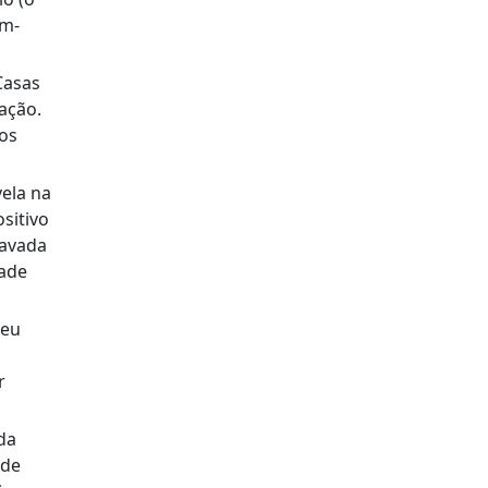
ém-
Casas
ação.
 os
ela na
sitivo
ravada
dade
seu
r
da
 de