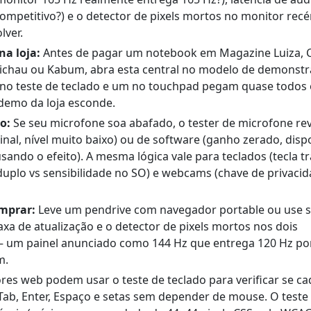
ompetitivo?) e o detector de pixels mortos no monitor rec
lver.
a loja:
Antes de pagar um notebook em Magazine Luiza, 
 Pichau ou Kabum, abra esta central no modelo de demonstr
m no teste de teclado e um no touchpad pegam quase todos
 demo da loja esconde.
o:
Se seu microfone soa abafado, o tester de microfone rev
al, nível muito baixo) ou de software (ganho zerado, dispo
ando o efeito). A mesma lógica vale para teclados (tecla t
uplo vs sensibilidade no SO) e webcams (chave de privaci
mprar:
Leve um pendrive com navegador portable ou use 
xa de atualização e o detector de pixels mortos nos dois
um painel anunciado como 144 Hz que entrega 120 Hz po
m.
es web podem usar o teste de teclado para verificar se ca
 Tab, Enter, Espaço e setas sem depender de mouse. O teste