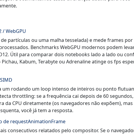
tamente.
2 / WebGPU
de partículas ou uma malha tesselada) e mede frames por
os processados. Benchmarks WebGPU modernos podem levar
2. Útil para comparar dois notebooks lado a lado ou conf
ichau, Kabum, Terabyte ou Adrenaline atinge os fps espe
 SIMD
 um rodando um loop intenso de inteiros ou ponto flutuan
cta throttling: se a frequência cai depois de 60 segundos,
tura da CPU diretamente (os navegadores não expõem), mas 
quenta, você já tem a resposta.
ão de requestAnimationFrame
is consecutivos relatados pelo compositor. Se o navegado