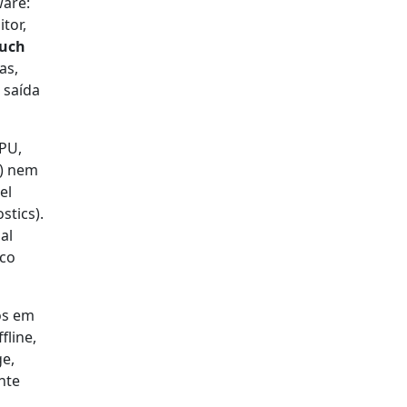
are:
tor,
ouch
as,
 saída
PU,
a) nem
el
stics).
al
ico
os em
fline,
e,
nte