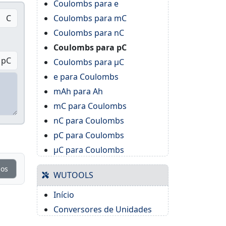
Coulombs para e
C
Coulombs para mC
Coulombs para nC
Coulombs para pC
pC
Coulombs para μC
e para Coulombs
mAh para Ah
mC para Coulombs
nC para Coulombs
pC para Coulombs
μC para Coulombs
ios
WUTOOLS
Início
Conversores de Unidades