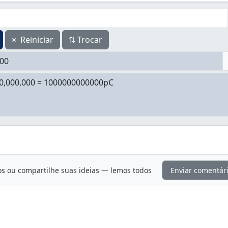
×
Reiniciar
⇅
Trocar
os ou compartilhe suas ideias — lemos todos
Enviar comentár