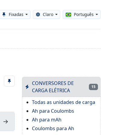
Fixadas
Claro
Português
Toggle theme
CONVERSORES DE
15
CARGA ELÉTRICA
Todas as unidades de carga
Ah para Coulombs
Ah para mAh
→
Coulombs para Ah