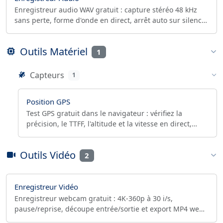
Enregistreur audio WAV gratuit : capture stéréo 48 kHz
sans perte, forme d'onde en direct, arrêt auto sur silence,
contrôle LUFS et crête réelle (dBTP).
Outils Matériel
1
Capteurs
1
Position GPS
Test GPS gratuit dans le navigateur : vérifiez la
précision, le TTFF, l'altitude et la vitesse en direct,
enregistrez un trajet et exportez en GPX, CSV ou JSON.
Outils Vidéo
2
Enregistreur Vidéo
Enregistreur webcam gratuit : 4K-360p à 30 i/s,
pause/reprise, découpe entrée/sortie et export MP4 web
(faststart, CRF) dans le navigateur. Sans aucun envoi.