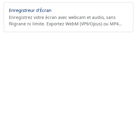
Enregistreur d'Écran
Enregistrez votre écran avec webcam et audio, sans
filigrane ni limite. Exportez WebM (VP9/Opus) ou MP4
(H.264/AAC) jusqu'à 1080p 60fps. 100% privé, en ligne.