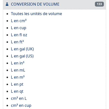
CONVERSION DE VOLUME
133
Toutes les unités de volume
L en cm³
L en cup
L en fl oz
L en ft³
L en gal (UK)
L en gal (US)
L en in³
L en mL
L en m³
L en pt
L en qt
cm³ en L
cm³ en cup