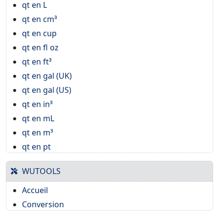
qt en L
qt en cm³
qt en cup
qt en fl oz
qt en ft³
qt en gal (UK)
qt en gal (US)
qt en in³
qt en mL
qt en m³
qt en pt
WUTOOLS
Accueil
Conversion