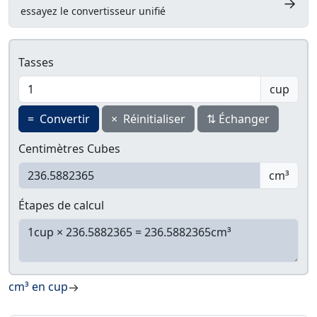
→
essayez le convertisseur unifié
Tasses
cup
=
Convertir
×
Réinitialiser
⇅
Échanger
Centimètres Cubes
cm³
Étapes de calcul
cm³ en cup