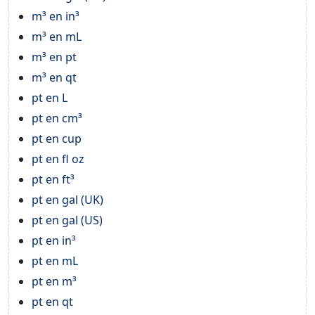
m³ en in³
m³ en mL
m³ en pt
m³ en qt
pt en L
pt en cm³
pt en cup
pt en fl oz
pt en ft³
pt en gal (UK)
pt en gal (US)
pt en in³
pt en mL
pt en m³
pt en qt