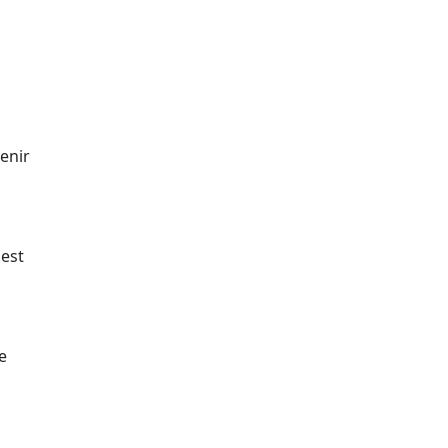
tenir
 est
e