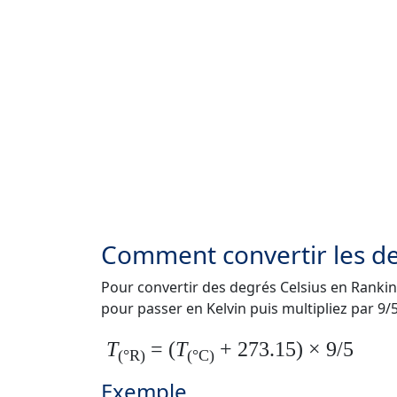
Comment convertir les de
Pour convertir des degrés Celsius en Rankine,
pour passer en Kelvin puis multipliez par 9/5
T
= (
T
+ 273.15) × 9/5
(°R)
(°C)
Exemple