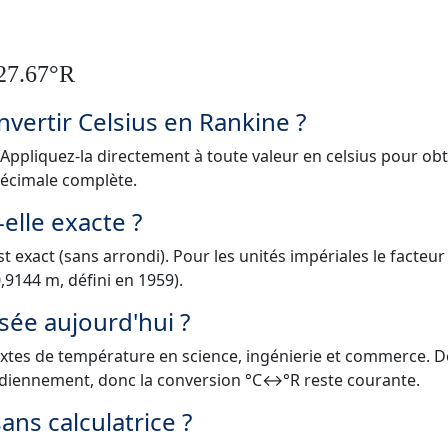
527.67°R
nvertir Celsius en Rankine ?
5. Appliquez-la directement à toute valeur en celsius pour ob
 décimale complète.
elle exacte ?
est exact (sans arrondi). Pour les unités impériales le facteur
0,9144 m, défini en 1959).
lisée aujourd'hui ?
textes de température en science, ingénierie et commerce. D
idiennement, donc la conversion °C↔°R reste courante.
ns calculatrice ?