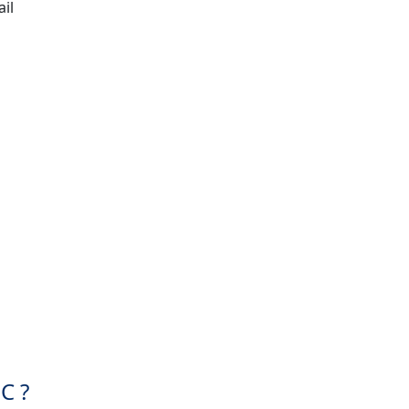
ail
C ?