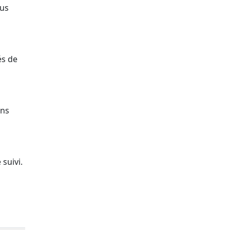
ous
és de
ons
suivi.