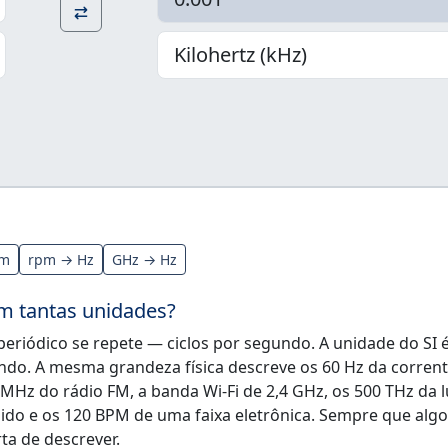
pm
rpm → Hz
GHz → Hz
em tantas unidades?
eriódico se repete — ciclos por segundo. A unidade do SI 
undo. A mesma grandeza física descreve os 60 Hz da corren
 MHz do rádio FM, a banda Wi-Fi de 2,4 GHz, os 500 THz da l
gido e os 120 BPM de uma faixa eletrônica. Sempre que algo
ta de descrever.