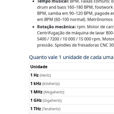
Tempo musical:
BPM. Faixas comuns: b
drum and bass 160–180 BPM, footwork 1
BPM, samba em 90–120 BPM, pagode em
em BPM (60–100 normal). Metrônomos u
Rotação mecânica:
rpm. Motor de carr
Centrifugação de máquina de lavar 800
5400 / 7200 / 10 000 / 15 000 rpm. Moto
pressão. Spindles de fresadoras CNC 3
Quanto vale 1 unidade de cada uma
Unidade
1 Hz
(Hertz)
1 kHz
(Kilohertz)
1 MHz
(Megahertz)
1 GHz
(Gigahertz)
1 THz
(Terahertz)