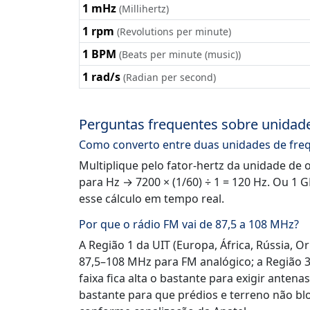
1 mHz
(Millihertz)
1 rpm
(Revolutions per minute)
1 BPM
(Beats per minute (music))
1 rad/s
(Radian per second)
Perguntas frequentes sobre unidade
Como converto entre duas unidades de fre
Multiplique pelo fator-hertz da unidade de 
para Hz → 7200 × (1/60) ÷ 1 = 120 Hz. Ou 1 
esse cálculo em tempo real.
Por que o rádio FM vai de 87,5 a 108 MHz?
A Região 1 da UIT (Europa, África, Rússia, O
87,5–108 MHz para FM analógico; a Região 
faixa fica alta o bastante para exigir antena
bastante para que prédios e terreno não bl