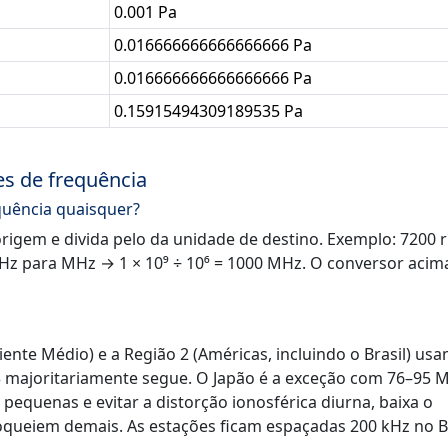
0.001 Pa
0.016666666666666666 Pa
0.016666666666666666 Pa
0.15915494309189535 Pa
s de frequência
quência quaisquer?
origem e divida pelo da unidade de destino. Exemplo: 7200
GHz para MHz → 1 × 10⁹ ÷ 10⁶ = 1000 MHz. O conversor acim
riente Médio) e a Região 2 (Américas, incluindo o Brasil) us
3 majoritariamente segue. O Japão é a exceção com 76–95 
s pequenas e evitar a distorção ionosférica diurna, baixa o
oqueiem demais. As estações ficam espaçadas 200 kHz no Br