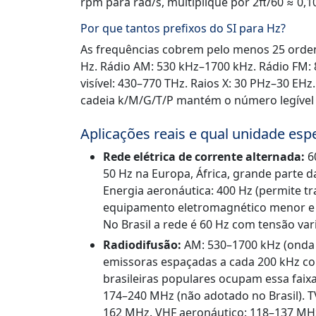
rpm para rad/s, multiplique por 2π/60 ≈ 0,1
Por que tantos prefixos do SI para Hz?
As frequências cobrem pelo menos 25 ordens
Hz. Rádio AM: 530 kHz–1700 kHz. Rádio FM: 8
visível: 430–770 THz. Raios X: 30 PHz–30 EHz
cadeia k/M/G/T/P mantém o número legível 
Aplicações reais e qual unidade es
Rede elétrica de corrente alternada:
60
50 Hz na Europa, África, grande parte da
Energia aeronáutica: 400 Hz (permite t
equipamento eletromagnético menor e m
No Brasil a rede é 60 Hz com tensão vari
Radiodifusão:
AM: 530–1700 kHz (onda 
emissoras espaçadas a cada 200 kHz com
brasileiras populares ocupam essa fai
174–240 MHz (não adotado no Brasil). T
162 MHz. VHF aeronáutico: 118–137 MHz.