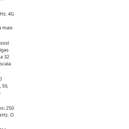
GHz. 4G
a mais
oost
igas
 a 32
escala
0
 50,
e
os: 250
 kHz. O