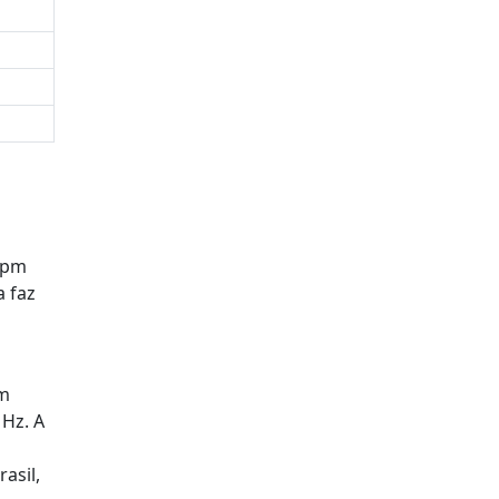
 rpm
a faz
am
MHz. A
asil,