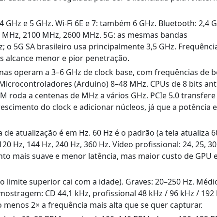
2,4 GHz e 5 GHz. Wi-Fi 6E e 7: também 6 GHz. Bluetooth: 2,4 
00 MHz, 2100 MHz, 2600 MHz. 5G: as mesmas bandas
o 5G SA brasileiro usa principalmente 3,5 GHz. Frequênci
as alcance menor e pior penetração.
s operam a 3–6 GHz de clock base, com frequências de b
Microcontroladores (Arduino) 8–48 MHz. CPUs de 8 bits ant
 roda a centenas de MHz a vários GHz. PCIe 5.0 transfere
crescimento do clock e adicionar núcleos, já que a potência 
 de atualização é em Hz. 60 Hz é o padrão (a tela atualiza 6
 Hz, 144 Hz, 240 Hz, 360 Hz. Vídeo profissional: 24, 25, 30,
nto mais suave e menor latência, mas maior custo de GPU 
limite superior cai com a idade). Graves: 20–250 Hz. Médi
mostragem: CD 44,1 kHz, profissional 48 kHz / 96 kHz / 192
 menos 2× a frequência mais alta que se quer capturar.