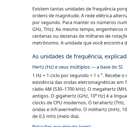
Existem tantas unidades de frequência por
ordens de magnitude. A rede elétrica alterna 
por segundo. Para manter os números numa 
GHz, THz). Ao mesmo tempo, engenheiros 
centenas ou dezenas de milhares de rotaçõ
metrônomo. A unidade que você encontra de
As unidades de frequência, explicad
Hertz (Hz) e seus múltiplos — a base do SI
1 Hz = 1 ciclo por segundo = 1 s⁻¹. Recebe 
existência das ondas eletromagnéticas em 18
rádio AM (530–1700 kHz). O megahertz (MHz,
antigos. O gigahertz (GHz, 10⁹ Hz) é a lingua
clocks de CPU modernos. O terahertz (THz, 1
ondas e infravermelho. O milihertz (mHz, 10
de 0,5 mHz (meio dia).
Rotações por minuto (rpm)