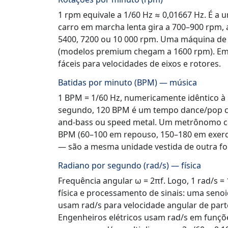
1 rpm equivale a 1/60 Hz ≈ 0,01667 Hz. É a
carro em marcha lenta gira a 700–900 rpm, 
5400, 7200 ou 10 000 rpm. Uma máquina de l
(modelos premium chegam a 1600 rpm). Em
fáceis para velocidades de eixos e rotores.
Batidas por minuto (BPM) — música
1 BPM = 1/60 Hz, numericamente idêntico 
segundo, 120 BPM é um tempo dance/pop c
and-bass ou speed metal. Um metrônomo c
BPM (60–100 em repouso, 150–180 em exercí
— são a mesma unidade vestida de outra f
Radiano por segundo (rad/s) — física
Frequência angular ω = 2πf. Logo, 1 rad/s =
física e processamento de sinais: uma seno
usam rad/s para velocidade angular de parte
Engenheiros elétricos usam rad/s em funçõe