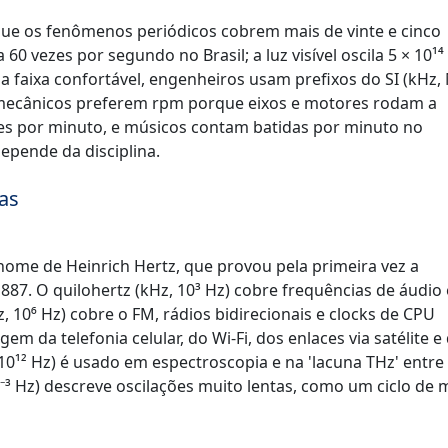
que os fenômenos periódicos cobrem mais de vinte e cinco
60 vezes por segundo no Brasil; a luz visível oscila 5 × 10¹⁴
faixa confortável, engenheiros usam prefixos do SI (kHz,
mecânicos preferem rpm porque eixos e motores rodam a
es por minuto, e músicos contam batidas por minuto no
pende da disciplina.
as
o nome de Heinrich Hertz, que provou pela primeira vez a
87. O quilohertz (kHz, 10³ Hz) cobre frequências de áudio 
 10⁶ Hz) cobre o FM, rádios bidirecionais e clocks de CPU
gem da telefonia celular, do Wi-Fi, dos enlaces via satélite e
0¹² Hz) é usado em espectroscopia e na 'lacuna THz' entre
⁻³ Hz) descreve oscilações muito lentas, como um ciclo de 