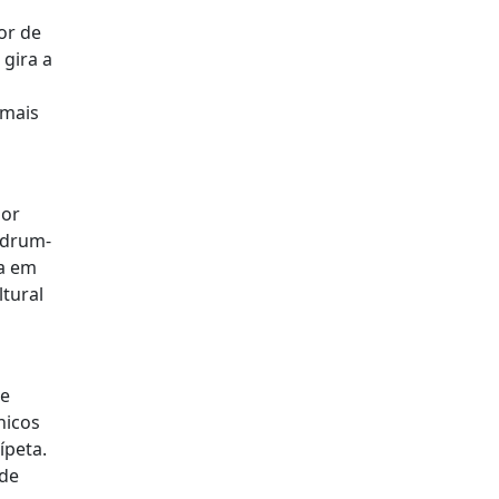
or de
 gira a
 mais
por
 drum-
a em
tural
de
nicos
ípeta.
 de