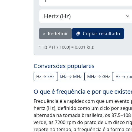
×
Redefinir
Copiar resultado
1 Hz × (1 / 1000) = 0.001 kHz
Conversões populares
Hz → kHz
kHz → MHz
MHz → GHz
Hz → r
O que é frequência e por que exist
Frequência é a rapidez com que um evento p
hertz (Hz), definido como um ciclo por seg
alternada na tomada brasileira, os 87,5–108
verde, as 7200 rpm do prato de um disco rí
repete no tempo, a frequência é a forma cer