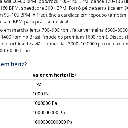
alada 60–80 BPM, pop/rock 100–140 BPM, dance 120–135 B
60 BPM, speedcore 300+ BPM. Forró pé de serra fica em 
 95–105 BPM. A frequência cardíaca em repouso também 
sam BPM para prática musical.
o em marcha lenta 700–900 rpm, faixa vermelha 6500–8500
–1400 rpm no Brasil (modelos premium 1600 rpm). Discos r
r de turbina de avião comercial: 3000–10 000 rpm no eixo de
000–60 000 rpm.
 em hertz?
Valor em hertz (Hz)
1 Pa
1000 Pa
1000000 Pa
1000000000 Pa
1000000000000 Pa