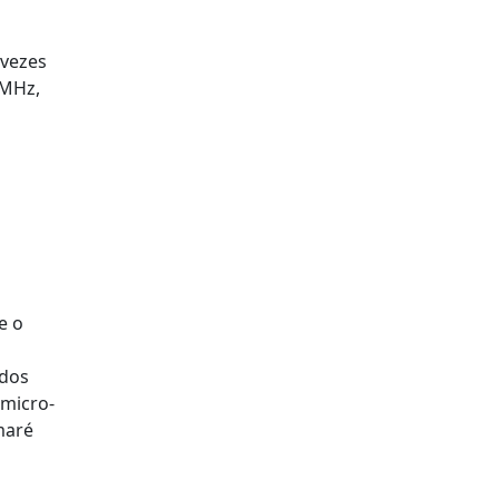
 vezes
 MHz,
e o
 dos
 micro-
maré