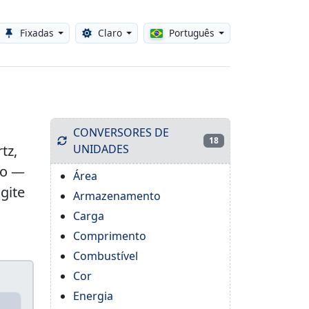
Fixadas
Claro
Português
Toggle theme
CONVERSORES DE
18
tz,
UNIDADES
do —
Área
gite
Armazenamento
Carga
Comprimento
Combustível
Cor
Energia