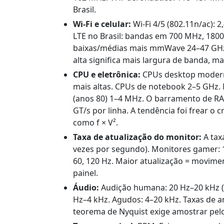
Brasil.
Wi-Fi e celular:
Wi-Fi 4/5 (802.11n/ac): 
LTE no Brasil: bandas em 700 MHz, 18
baixas/médias mais mmWave 24–47 GHz; 
alta significa mais largura de banda, m
CPU e eletrônica:
CPUs desktop moderna
mais altas. CPUs de notebook 2–5 GHz. 
(anos 80) 1–4 MHz. O barramento de RAM
GT/s por linha. A tendência foi frear o 
como f × V².
Taxa de atualização do monitor:
A taxa
vezes por segundo). Monitores gamer: 120
60, 120 Hz. Maior atualização = movime
painel.
Áudio:
Audição humana: 20 Hz–20 kHz (o 
Hz–4 kHz. Agudos: 4–20 kHz. Taxas de a
teorema de Nyquist exige amostrar pelo