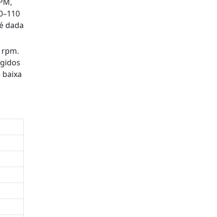
PM,
90–110
é dada
 rpm.
ígidos
 baixa