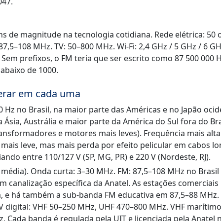
047.
 de magnitude na tecnologia cotidiana. Rede elétrica: 50 
7,5–108 MHz. TV: 50–800 MHz. Wi-Fi: 2,4 GHz / 5 GHz / 6 GH
. Sem prefixos, o FM teria que ser escrito como 87 500 000 H
abaixo de 1000.
perar em cada uma
 Hz no Brasil, na maior parte das Américas e no Japão ocid
 Ásia, Austrália e maior parte da América do Sul fora do Bra
ransformadores e motores mais leves). Frequência mais alta
ais leve, mas mais perda por efeito pelicular em cabos lo
ando entre 110/127 V (SP, MG, PR) e 220 V (Nordeste, RJ).
média). Onda curta: 3–30 MHz. FM: 87,5–108 MHz no Brasil
 canalização específica da Anatel. As estações comerciais
xa, e há também a sub-banda FM educativa em 87,5–88 MHz.
V digital: VHF 50–250 MHz, UHF 470–800 MHz. VHF marítimo
 Cada banda é regulada pela UIT e licenciada pela Anatel 