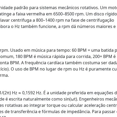
 unidade padrão para sistemas mecânicos rotativos. Um mot
atinge a faixa vermelha em 6500–8500 rpm. Um disco rígido
avar centrifuga a 800–1400 rpm na fase de centrifugação
bora o Hz também funcione, a rpm dá números maiores e
à rpm. Usado em música para tempo: 60 BPM = uma batida 
omum, 180 BPM é música rápida para corrida, 200+ BPM é
onta BPM. A frequência cardíaca também costuma ser dad
cio). O uso de BPM no lugar de rpm ou Hz é puramente cul
orma.
 1/(2π) Hz ≈ 0,1592 Hz. É a unidade preferida em equações 
ide é escrita naturalmente como sin(ωt). Engenheiros mecâ
s rotativas ao integrar torque ou calcular aceleração centr
s de transferência e fórmulas de impedância. Para passar