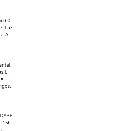
ou 60
z. Luz
z. A
ental.
sil.
 =
ngos.
 —
 DAB+:
: 156–
no